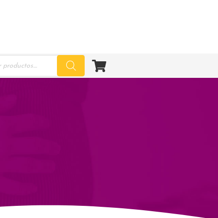
ucts
ch