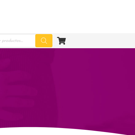
ucts
ch