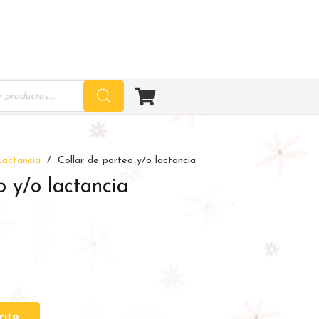
ucts
ch
Lactancia
/
Collar de porteo y/o lactancia
o y/o lactancia
rito