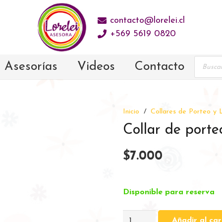
contacto@lorelei.cl
+569 5619 0820
Prod
Asesorías
Videos
Contacto
sear
Inicio
/
Collares de Porteo y 
Collar de porte
$
7.000
Disponible para reserva
Collar
Añadir al car