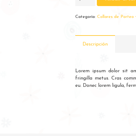
de
porteo
Categoría:
Collares de Porteo 
y/o
lactancia
cantidad
Descripción
Lorem ipsum dolor sit ame
fringilla metus. Cras com
eu. Donec lorem ligula, ferm